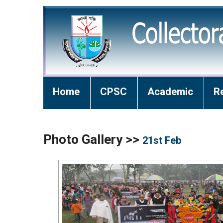
Home
CPSC
Academic
R
Photo Gallery >>
21st Feb