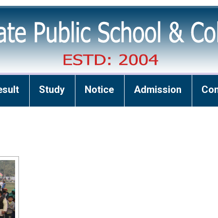
esult
Study
Notice
Admission
Con