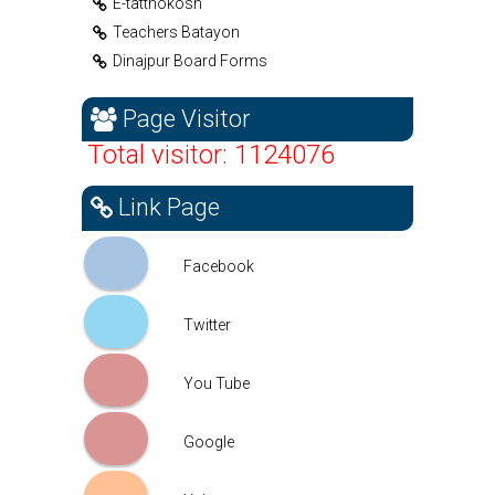
E-tatthokosh
Teachers Batayon
Dinajpur Board Forms
Page Visitor
Total visitor: 1124076
Link Page
Facebook
Facebook
Twitter
Twitter
You Tube
You Tube
Google
Google