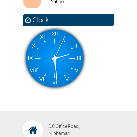
Yahoo
Yahoo
Clock
D.C Office Road ,
Nilphamari